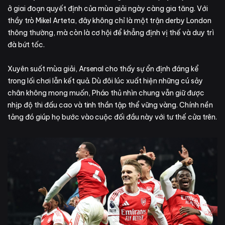
ở giai đoạn quyết định của mùa giải ngày càng gia tăng. Với
thầy trò Mikel Arteta, đây không chỉ là một trận derby London
thông thường, mà còn là cơ hội để khẳng định vị thế và duy trì
đà bứt tốc.
Xuyên suốt mùa giải, Arsenal cho thấy sự ổn định đáng kể
trong lối chơi lẫn kết quả. Dù đôi lúc xuất hiện những cú sảy
chân không mong muốn, Pháo thủ nhìn chung vẫn giữ được
nhịp độ thi đấu cao và tinh thần tập thể vững vàng. Chính nền
tảng đó giúp họ bước vào cuộc đối đầu này với tư thế cửa trên.