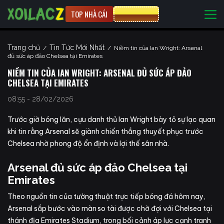
TOP NHÀ CÁI
CƯỢC 8XBET
Trang chủ
Tin Tức Mới Nhất
/
/
Niềm tin của Ian Wright: Arsenal
đủ sức áp đảo Chelsea tại Emirates
NIỀM TIN CỦA IAN WRIGHT: ARSENAL ĐỦ SỨC ÁP ĐẢO
CHELSEA TẠI EMIRATES
08:55 - 28/02/2026
Trước giờ bóng lăn, cựu danh thủ Ian Wright bày tỏ sự lạc quan
khi tin rằng Arsenal sẽ giành chiến thắng thuyết phục trước
Chelsea nhờ phong độ ổn định và lợi thế sân nhà.
Arsenal đủ sức áp đảo Chelsea tại
Emirates
Theo nguồn tin của tường thuật
trực tiếp bóng đá hôm nay
,
Arsenal sắp bước vào màn so tài được chờ đợi với Chelsea tại
thánh địa Emirates Stadium, trong bối cảnh áp lực cạnh tranh