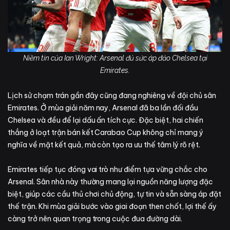
Niềm tin của Ian Wright: Arsenal đủ sức áp đảo Chelsea tại
Emirates.
Lịch sử chạm trán gần đây cũng đang nghiêng về đội chủ sân
Emirates. Ở mùa giải năm nay, Arsenal đã ba lần đối đầu
Chelsea và đều để lại dấu ấn tích cực. Đặc biệt, hai chiến
thắng ở loạt trận bán kết Carabao Cup không chỉ mang ý
nghĩa về mặt kết quả, mà còn tạo ra ưu thế tâm lý rõ rệt.
Emirates tiếp tục đóng vai trò như điểm tựa vững chắc cho
Arsenal. Sân nhà này thường mang lại nguồn năng lượng đặc
biệt, giúp các cầu thủ chơi chủ động, tự tin và sẵn sàng áp đặt
thế trận. Khi mùa giải bước vào giai đoạn then chốt, lợi thế ấy
càng trở nên quan trọng trong cuộc đua đường dài.