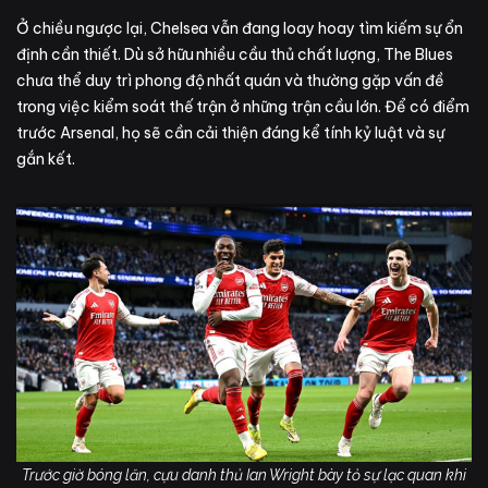
Ở chiều ngược lại, Chelsea vẫn đang loay hoay tìm kiếm sự ổn
định cần thiết. Dù sở hữu nhiều cầu thủ chất lượng, The Blues
chưa thể duy trì phong độ nhất quán và thường gặp vấn đề
trong việc kiểm soát thế trận ở những trận cầu lớn. Để có điểm
trước Arsenal, họ sẽ cần cải thiện đáng kể tính kỷ luật và sự
gắn kết.
Trước giờ bóng lăn, cựu danh thủ Ian Wright bày tỏ sự lạc quan khi