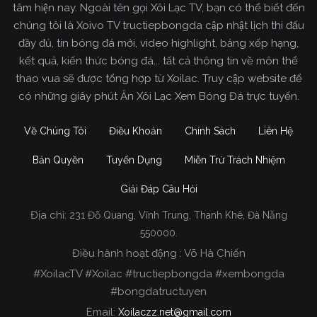
tâm hiện nay. Ngoài tên gọi Xôi Lạc TV, bạn có thể biết đến
chúng tôi là Xoivo TV tructiepbongda cập nhật lịch thi đấu
đầy đủ, tin bóng đá mới, video highlight, bảng xếp hạng,
kết quả, kiến thức bóng đá... tất cả thông tin về môn thể
thao vua sẽ được tổng hợp từ Xoilac. Truy cập website để
có những giây phút Ăn Xôi Lạc Xem Bóng Đá trực tuyến.
Về Chúng Tôi
Điều Khoản
Chính Sách
Liên Hệ
Bản Quyền
Tuyển Dụng
Miễn Trừ Trách Nhiệm
Giải Đáp Câu Hỏi
Địa chỉ:
231 Đỗ Quang, Vĩnh Trung, Thanh Khê, Đà Nẵng
550000.
Điều hành hoạt động : Võ Hà Chiến
#XoilacTV #Xoilac #tructiepbongda #xembongda
#bongdatructuyen
Email:
Xoilaczz.net@gmail.com