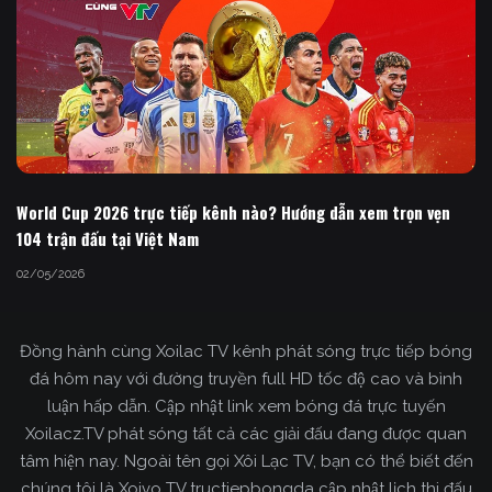
World Cup 2026 trực tiếp kênh nào? Hướng dẫn xem trọn vẹn
104 trận đấu tại Việt Nam
02/05/2026
Đồng hành cùng Xoilac TV kênh phát sóng trực tiếp bóng
đá hôm nay với đường truyền full HD tốc độ cao và bình
luận hấp dẫn. Cập nhật link xem bóng đá trực tuyến
Xoilacz.TV phát sóng tất cả các giải đấu đang được quan
tâm hiện nay. Ngoài tên gọi Xôi Lạc TV, bạn có thể biết đến
chúng tôi là Xoivo TV tructiepbongda cập nhật lịch thi đấu