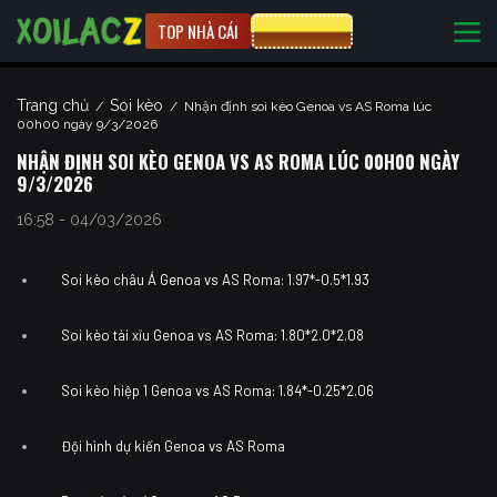
TOP NHÀ CÁI
CƯỢC 8XBET
Trang chủ
Soi kèo
/
/
Nhận định soi kèo Genoa vs AS Roma lúc
00h00 ngày 9/3/2026
NHẬN ĐỊNH SOI KÈO GENOA VS AS ROMA LÚC 00H00 NGÀY
9/3/2026
16:58 - 04/03/2026
Soi kèo châu Á Genoa vs AS Roma: 1.97*-0.5*1.93
Soi kèo tài xỉu Genoa vs AS Roma: 1.80*2.0*2.08
Soi kèo hiệp 1 Genoa vs AS Roma: 1.84*-0.25*2.06
Đội hình dự kiến Genoa vs AS Roma