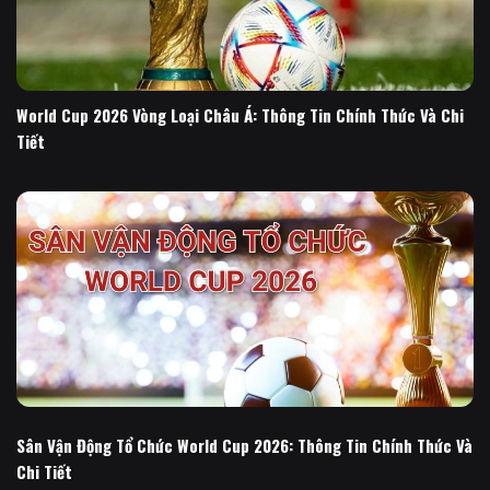
World Cup 2026 Vòng Loại Châu Á: Thông Tin Chính Thức Và Chi
Tiết
Sân Vận Động Tổ Chức World Cup 2026: Thông Tin Chính Thức Và
Chi Tiết