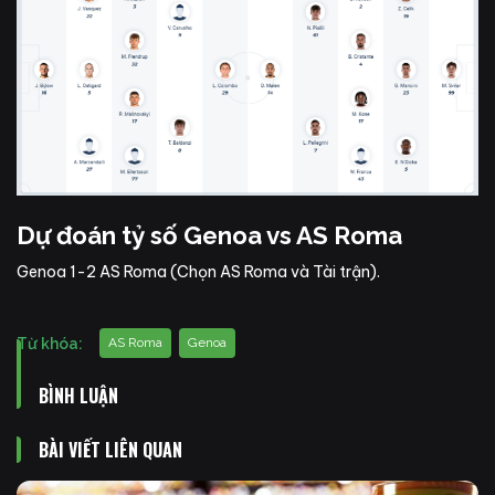
Dự đoán tỷ số Genoa vs AS Roma
Genoa 1-2 AS Roma (Chọn AS Roma và Tài trận).
Từ khóa:
AS Roma
Genoa
BÌNH LUẬN
BÀI VIẾT LIÊN QUAN