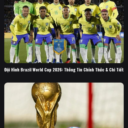
Đội Hình Brazil World Cup 2026: Thông Tin Chính Thức & Chi Tiết