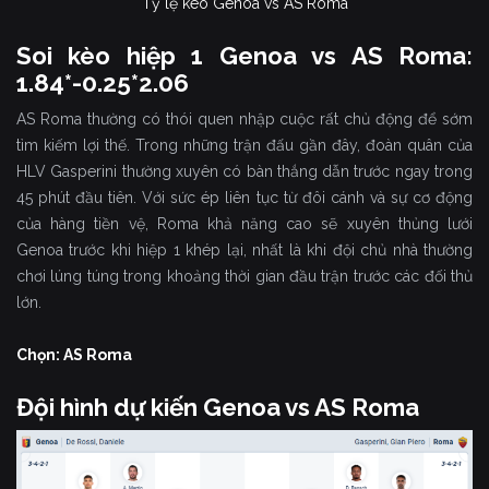
Tỷ lệ kèo Genoa vs AS Roma
Soi kèo hiệp 1 Genoa vs AS Roma:
1.84*-0.25*2.06
AS Roma thường có thói quen nhập cuộc rất chủ động để sớm
tìm kiếm lợi thế. Trong những trận đấu gần đây, đoàn quân của
HLV Gasperini thường xuyên có bàn thắng dẫn trước ngay trong
45 phút đầu tiên. Với sức ép liên tục từ đôi cánh và sự cơ động
của hàng tiền vệ, Roma khả năng cao sẽ xuyên thủng lưới
Genoa trước khi hiệp 1 khép lại, nhất là khi đội chủ nhà thường
chơi lúng túng trong khoảng thời gian đầu trận trước các đối thủ
lớn.
Chọn: AS Roma
Đội hình dự kiến Genoa vs AS Roma