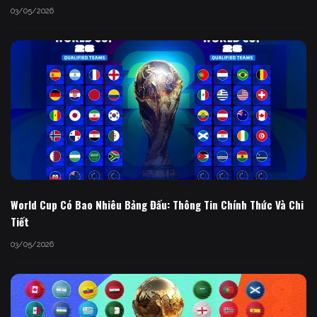
03/05/2026
World Cup Có Bao Nhiêu Bảng Đấu: Thông Tin Chính Thức Và Chi
Tiết
03/05/2026