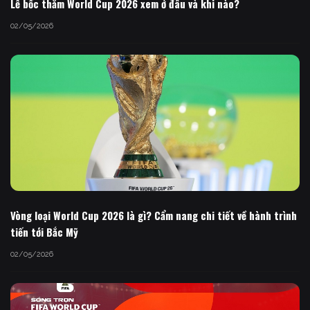
Lễ bốc thăm World Cup 2026 xem ở đâu và khi nào?
02/05/2026
Vòng loại World Cup 2026 là gì? Cẩm nang chi tiết về hành trình
tiến tới Bắc Mỹ
02/05/2026