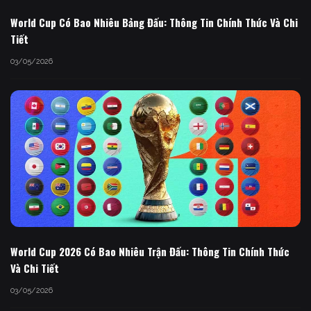
World Cup Có Bao Nhiêu Bảng Đấu: Thông Tin Chính Thức Và Chi
Tiết
03/05/2026
World Cup 2026 Có Bao Nhiêu Trận Đấu: Thông Tin Chính Thức
Và Chi Tiết
03/05/2026