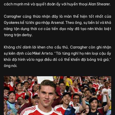
cách mạnh mẽ và quyết đoán ấy với huyền thoại Alan Shearer.
Carragher cũng thừa nhận đây là màn thể hiện tốt nhất của
Gyokeres kể từ khi gia nhập Arsenal. Theo ông, sự bền bỉ và khả
năng tận dụng thời cơ của tiền đạo này đã tạo nên khác biệt
trong trận derby.
Không chỉ dành lời khen cho cầu thủ, Carragher còn ghi nhận
sự kiên định của Mikel Arteta. “Tôi từng nghĩ họ nên loại cậu ấy
khỏi đội hình và lo ngại điều đó có thể khiến đội bóng trả giá,”
ông nói.