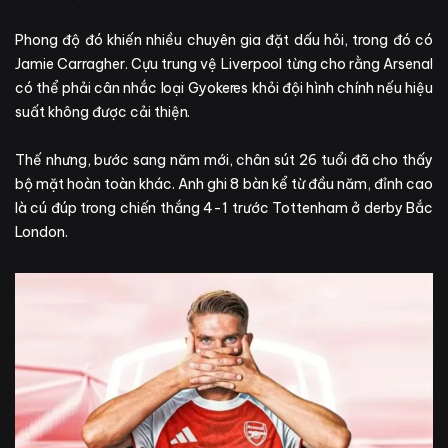
Phong độ đó khiến nhiều chuyên gia đặt dấu hỏi, trong đó có
Jamie Carragher. Cựu trung vệ Liverpool từng cho rằng Arsenal
có thể phải cân nhắc loại Gyokeres khỏi đội hình chính nếu hiệu
suất không được cải thiện.
Thế nhưng, bước sang năm mới, chân sút 26 tuổi đã cho thấy
bộ mặt hoàn toàn khác. Anh ghi 8 bàn kể từ đầu năm, đỉnh cao
là cú đúp trong chiến thắng 4-1 trước Tottenham ở derby Bắc
London.