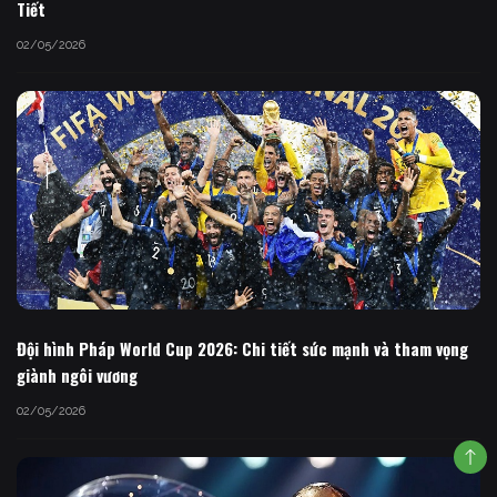
Tiết
02/05/2026
Đội hình Pháp World Cup 2026: Chi tiết sức mạnh và tham vọng
giành ngôi vương
02/05/2026