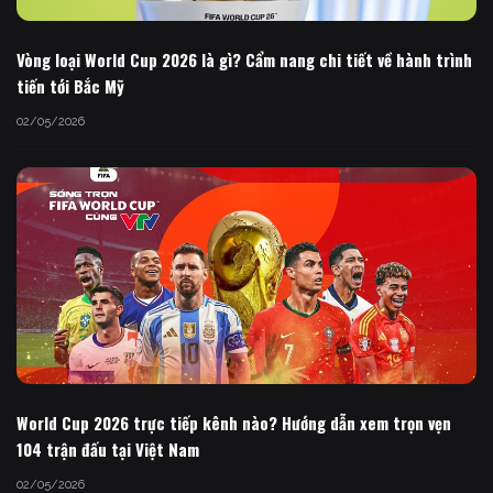
Vòng loại World Cup 2026 là gì? Cẩm nang chi tiết về hành trình
tiến tới Bắc Mỹ
02/05/2026
World Cup 2026 trực tiếp kênh nào? Hướng dẫn xem trọn vẹn
104 trận đấu tại Việt Nam
02/05/2026