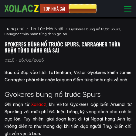
TOP NHÀ CÁI
CƯỢC 8XBET
Trang chủ
Tin Tức Mới Nhất
/
/
Gyokeres bùng nổ trước Spurs,
Carragher thừa nhận từng đánh giá sai
GYOKERES BÙNG NỔ TRƯỚC SPURS, CARRAGHER THỪA
NHẬN TỪNG ĐÁNH GIÁ SAI
01:18 - 26/02/2026
Sau cú đúp vào lưới Tottenham, Viktor Gyokeres khiến Jamie
Carragher phải nhìn nhận lại quan điểm từng hoài nghi về anh.
Gyokeres bùng nổ trước Spurs
Ghi nhận từ
Xoilacz
, khi Viktor Gyokeres cập bến Arsenal từ
Sporting với mức phí 64 triệu bảng, kỳ vọng dành cho anh là
cực lớn. Tuy nhiên, giai đoạn lượt đi tại Ngoại hạng Anh lại
không diễn ra như mong đợi khi tiền đạo người Thụy Điển chỉ
ghi vỏn vẹn 5 bàn.